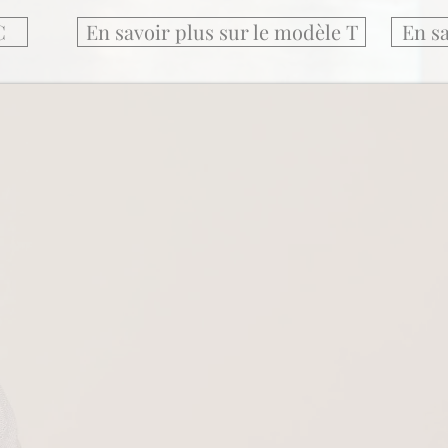
C
En savoir plus sur le modèle T
En sa