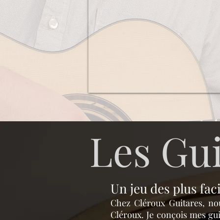
Les Gui
Un jeu des plus faci
Chez Cléroux Guitares, no
Cléroux. Je conçois mes guit