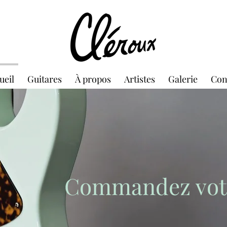
ueil
Guitares
À propos
Artistes
Galerie
Con
Commandez vot