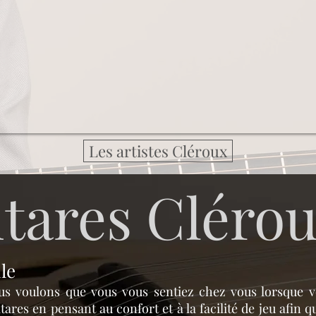
Les artistes Cléroux
tares Cléro
le
us voulons que vous vous sentiez chez vous lorsque v
ares en pensant au confort et à la facilité de jeu afin q