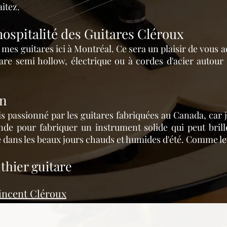
itez.
'hospitalité des Guitares Cléroux
 mes guitares ici à Montréal. Ce sera un plaisir de vous a
re semi hollow, électrique ou à cordes d'acier autour 
en
is passionné par les guitares fabriquées au Canada, car je
de pour fabriquer un instrument solide qui peut brille
e dans les beaux jours chauds et humides d'été. Comme les
thier guitare
incent Cléroux