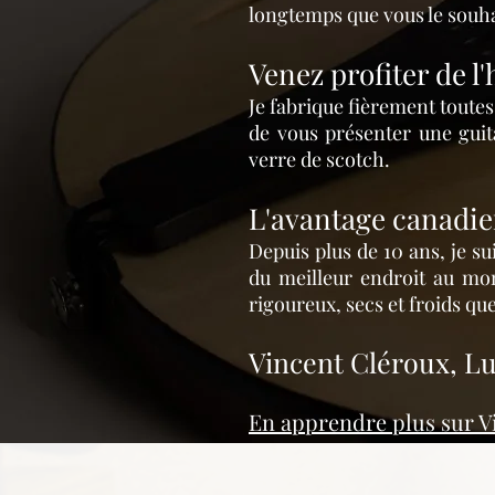
longtemps que vous le souha
Venez profiter de l
Je fabrique fièrement toutes
de vous présenter une guita
verre de scotch.
L'avantage ca
nadi
Depuis plus de 10 ans, je su
du meilleur endroit au mon
rigoureux, secs et froids qu
Vincent Cléroux, Lu
En apprendre plus sur V