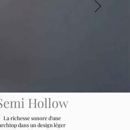
Semi Hollow
La richesse sonore d'une
archtop dans un design léger